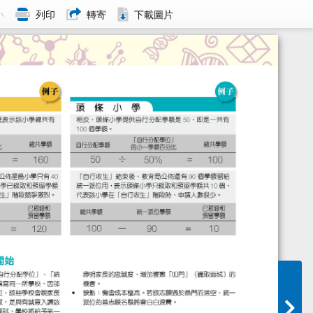
小
列印
轉寄
下載圖片